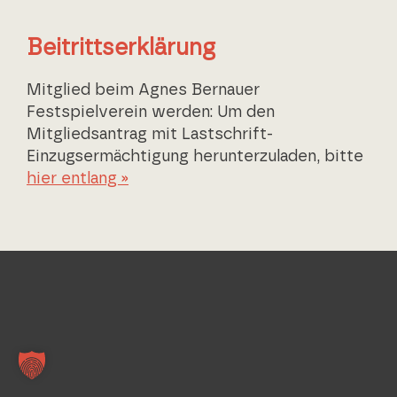
Beitrittserklärung
Mitglied beim Agnes Bernauer
Festspielverein werden: Um den
Mitgliedsantrag mit Lastschrift-
Einzugsermächtigung herunterzuladen, bitte
hier entlang »
2024
20
Elena Hammerschmid
Kri
Agnes Bernauer
Agne
Sebastian Danner
Dr.
Herzog Albrecht
Herz